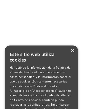
×
Este sitio web utiliza
cookies
He recibido la información de la
Política de
Privacidad
sobre el tratamiento de mis
datos personales, y la información sobre el
uso de cookies técnicamente necesarias
disponible en la
Política de Cookies
.
Al hacer clic en "Aceptar cookies", autorizo
el uso de las cookies opcionales detalladas
en Centro de Cookies. También puedo
rechazarlas o configurarlas. Sin embargo,